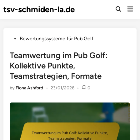
Skip
tsv-schmiden-la.de
Mai
to
Open
Men
Search
content
Posted
Bewertungssysteme für Pub Golf
in
Teamwertung im Pub Golf:
Kollektive Punkte,
Teamstrategien, Formate
by
Fiona Ashford
•
23/01/2026
•
0