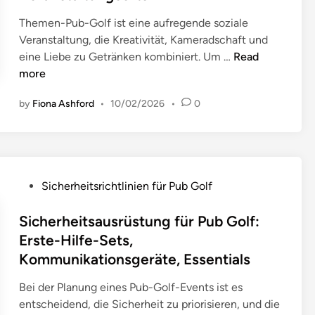
d
e
i
Themen-Pub-Golf ist eine aufregende soziale
r
n
Veranstaltung, die Kreativität, Kameradschaft und
t
T
eine Liebe zu Getränken kombiniert. Um …
Read
u
h
more
n
e
g
by
Fiona Ashford
•
10/02/2026
•
0
m
i
e
m
n
P
-
u
P
b
P
Sicherheitsrichtlinien für Pub Golf
u
G
o
b
o
s
Sicherheitsausrüstung für Pub Golf:
-
l
t
Erste-Hilfe-Sets,
G
f
e
Kommunikationsgeräte, Essentials
o
:
d
l
M
i
Bei der Planung eines Pub-Golf-Events ist es
f
o
n
entscheidend, die Sicherheit zu priorisieren, und die
:
b