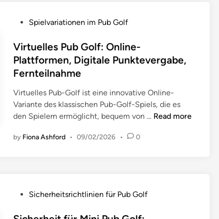
u
i
n
e
n
n
g
P
Spielvariationen im Pub Golf
t
k
g
f
o
r
t
,
ü
s
Virtuelles Pub Golf: Online-
ä
e
U
r
t
Plattformen, Digitale Punktevergabe,
n
i
p
P
e
k
Fernteilnahme
m
d
u
d
e
P
a
b
i
Virtuelles Pub-Golf ist eine innovative Online-
w
u
t
G
n
Variante des klassischen Pub-Golf-Spiels, die es
a
b
e
o
V
den Spielern ermöglicht, bequem von …
Read more
h
G
s
l
i
l
o
f
by
Fiona Ashford
•
09/02/2026
•
0
r
e
l
:
t
n
f
E
u
,
:
r
e
A
V
s
l
u
e
P
Sicherheitsrichtlinien für Pub Golf
t
l
s
r
o
e
e
w
s
s
Sicherheit für Mini Pub Golf:
-