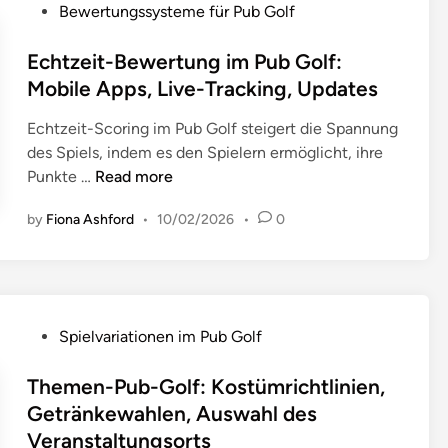
P
Bewertungssysteme für Pub Golf
o
s
Echtzeit-Bewertung im Pub Golf:
t
Mobile Apps, Live-Tracking, Updates
e
Echtzeit-Scoring im Pub Golf steigert die Spannung
d
des Spiels, indem es den Spielern ermöglicht, ihre
i
E
Punkte …
Read more
n
c
by
Fiona Ashford
•
10/02/2026
•
0
h
t
z
e
i
P
Spielvariationen im Pub Golf
t
o
-
s
Themen-Pub-Golf: Kostümrichtlinien,
B
t
Getränkewahlen, Auswahl des
e
e
Veranstaltungsorts
w