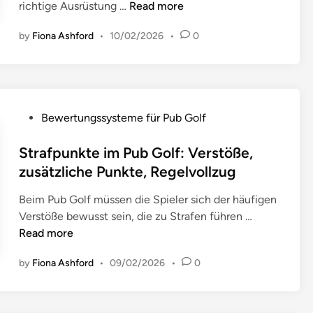
S
richtige Ausrüstung …
Read more
K
i
i
o
l
by
Fiona Ashford
•
10/02/2026
•
0
c
s
e
h
t
A
e
ü
p
r
m
p
h
r
P
s
Bewertungssysteme für Pub Golf
e
i
o
,
i
c
s
Strafpunkte im Pub Golf: Verstöße,
L
t
h
t
i
zusätzliche Punkte, Regelvollzug
s
t
e
v
a
l
Beim Pub Golf müssen die Spieler sich der häufigen
d
e
u
i
S
Verstöße bewusst sein, die zu Strafen führen …
i
-
s
n
t
Read more
n
T
r
i
r
r
ü
e
by
Fiona Ashford
•
09/02/2026
•
0
a
a
s
n
f
c
t
,
p
k
u
G