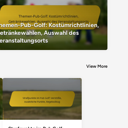
hemen-Pub-Golf: Kostümrichtlinien,
Themen-Pub-Golf: Kostümrichtlinien,
etränkewahlen, Auswahl des
Auswahl des Veranstaltungsorts
eranstaltungsorts
View More