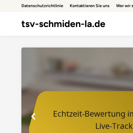
Skip
Datenschutzrichtlinie
Kontaktieren Sie uns
Wer wir 
to
content
tsv-schmiden-la.de