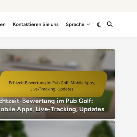
Switch
hen
Kontaktieren Sie uns
Sprache
Open
to
Search
dark
mode
chtzeit-Bewertung im Pub Golf:
obile Apps, Live-Tracking, Updates