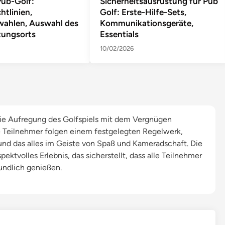
ub-Golf:
Sicherheitsausrüstung für Pub
htlinien,
Golf: Erste-Hilfe-Sets,
ahlen, Auswahl des
Kommunikationsgeräte,
tungsorts
Essentials
10/02/2026
s die Aufregung des Golfspiels mit dem Vergnügen
e Teilnehmer folgen einem festgelegten Regelwerk,
und das alles im Geiste von Spaß und Kameradschaft. Die
pektvolles Erlebnis, das sicherstellt, dass alle Teilnehmer
undlich genießen.