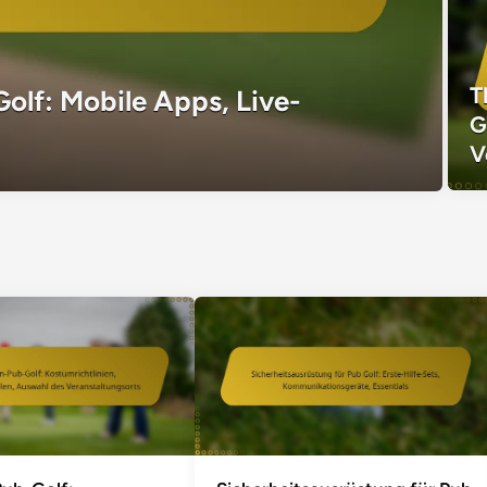
T
olf: Mobile Apps, Live-
G
V