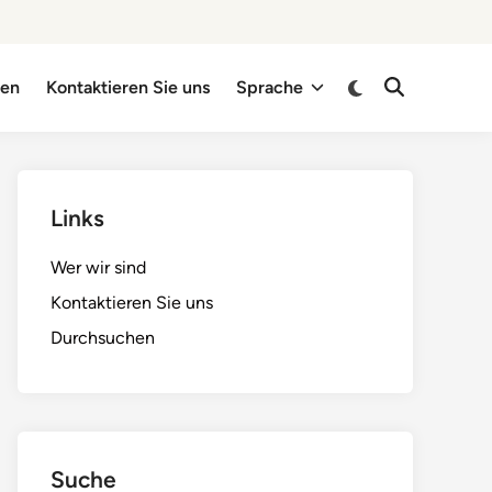
Switch
hen
Kontaktieren Sie uns
Sprache
Open
to
Search
dark
mode
Links
Wer wir sind
Kontaktieren Sie uns
Durchsuchen
Suche