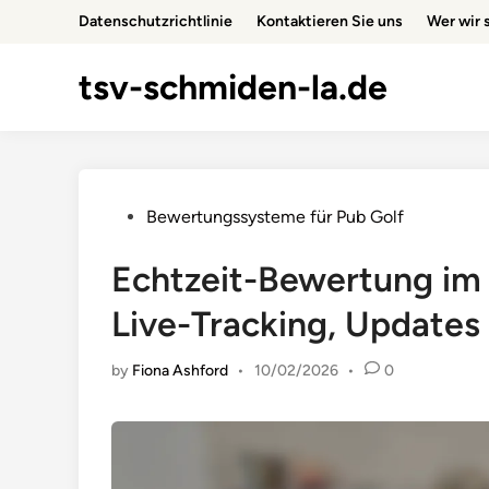
Skip
Datenschutzrichtlinie
Kontaktieren Sie uns
Wer wir 
to
content
tsv-schmiden-la.de
Posted
Bewertungssysteme für Pub Golf
in
Echtzeit-Bewertung im 
Live-Tracking, Updates
by
Fiona Ashford
•
10/02/2026
•
0